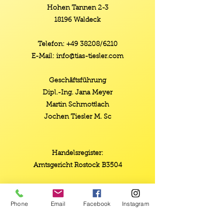
Hohen Tannen 2-3
18196 Waldeck
Telefon:
+49 38208
/6210
E-Mail:
info@tias-tiesler.com
Geschäftsführung
Dipl.-Ing. Jana Meyer
Martin Schmottlach
Jochen Tiesler M. Sc
Handelsregister:
Amtsgericht Rostock B3504
USt-ID Nr.: DE
137 383 266
Phone
Email
Facebook
Instagram