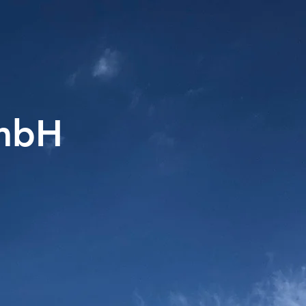
er
GmbH